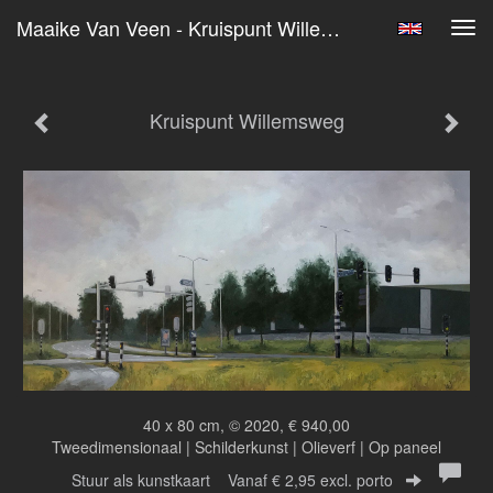
Maaike Van Veen - Kruispunt Willemsweg
Tog
navi
Kruispunt Willemsweg
40 x 80 cm, © 2020, € 940,00
Tweedimensionaal | Schilderkunst | Olieverf | Op paneel
Stuur als kunstkaart
Vanaf € 2,95 excl. porto