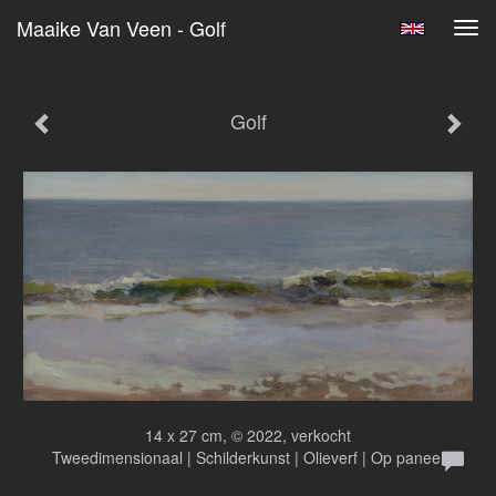
Maaike Van Veen - Golf
Tog
navi
Golf
14 x 27 cm, © 2022, verkocht
Tweedimensionaal | Schilderkunst | Olieverf | Op paneel